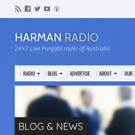
HARMAN
RADIO
24×7 Live Punjabi radio of Australia
RADIO
BLOG
ADVERTISE
ABOUT
OUR 
BLOG & NEWS