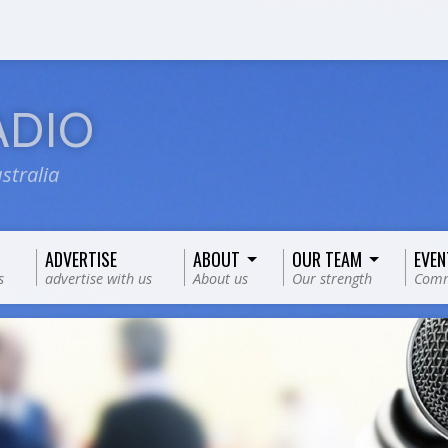
ADIO
stralia
ADVERTISE
ABOUT
OUR TEAM
EVEN
s
advertise with us
About us
Our strength
Comm