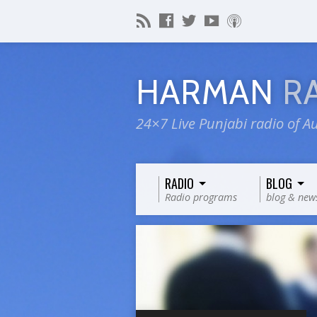
HARMAN
R
24×7 Live Punjabi radio of Au
RADIO
BLOG
Radio programs
blog & new