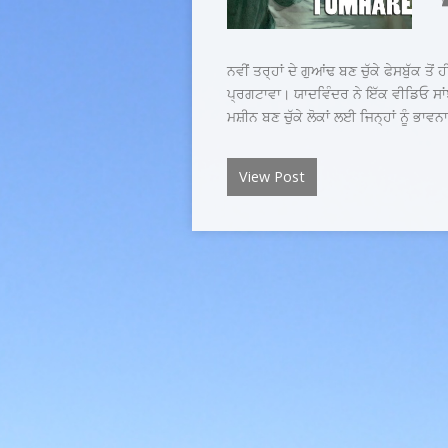
ਨਵੀਂ ਤਰ੍ਹਾਂ ਦੇ ਗੁਆਂਢ ਬਣ ਚੁੱਕੇ ਫੇਸਬੁੱਕ ਤੋ
ਪ੍ਰਗਟਾਵਾ। ਯਾਦਵਿੰਦਰ ਨੇ ਇੱਕ ਵੀਡਿਓ ਸਾ
ਮਸ਼ੀਨ ਬਣ ਚੁੱਕੇ ਲੋਕਾਂ ਲਈ ਜਿਨ੍ਹਾਂ ਨੂੰ ਭਾਵ
View Post