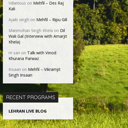
Villanious
on
Mehfil – Des Raj
Kali
Ajaib singh
on
Mehfil – Ripu Gill
Manmohan Singh Khela
on
Dil
Wali Gal (Interview with Amarjit
Khela)
m san
on
Talk with Vinod
Khurana Parwaz
Insaan
on
Mehfil – Vikramjit
Singh Insaan
RECENT PROGRAMS
LEHRAN LIVE BLOG