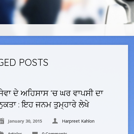
GGED POSTS
ਸੇਵਾ ਦੇ ਅਹਿਸਾਸ ‘ਚ ਘਰ ਵਾਪਸੀ ਦਾ
ਨੁਕਤਾ : ਇਹ ਜਨਮ ਤੁਮ੍ਹਾਰੇ ਲੇਖੇ
January 30, 2015
Harpreet Kahlon
Articles
0 Comments