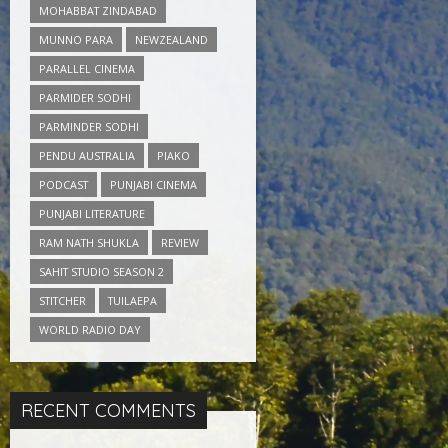
MOHABBAT ZINDABAD
MUNNO PARA
NEWZEALAND
PARALLEL CINEMA
PARMIDER SODHI
PARMINDER SODHI
PENDU AUSTRALIA
PIAKO
PODCAST
PUNJABI CINEMA
PUNJABI LITERATURE
RAM NATH SHUKLA
REVIEW
SAHIT STUDIO SEASON 2
STITCHER
TUILAEPA
WORLD RADIO DAY
RECENT COMMENTS