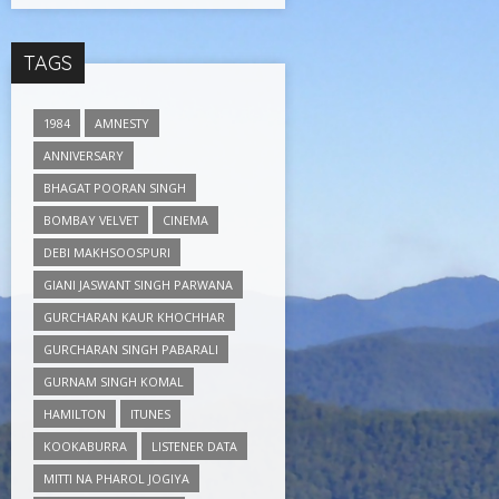
TAGS
1984
AMNESTY
ANNIVERSARY
BHAGAT POORAN SINGH
BOMBAY VELVET
CINEMA
DEBI MAKHSOOSPURI
GIANI JASWANT SINGH PARWANA
GURCHARAN KAUR KHOCHHAR
GURCHARAN SINGH PABARALI
GURNAM SINGH KOMAL
HAMILTON
ITUNES
KOOKABURRA
LISTENER DATA
MITTI NA PHAROL JOGIYA