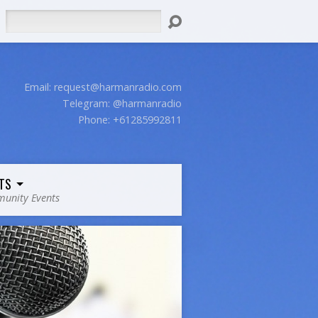
Search
Email:
request@harmanradio.com
Telegram: @harmanradio
Phone: +61285992811
TS
unity Events