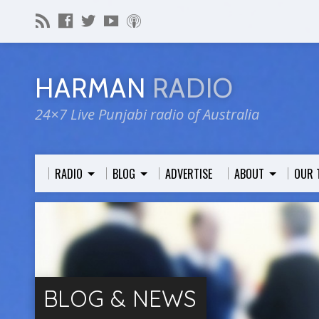
HARMAN
RADIO
24×7 Live Punjabi radio of Australia
RADIO
BLOG
ADVERTISE
ABOUT
OUR 
BLOG & NEWS