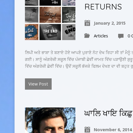
RETURNS
January 2, 2015
Articles
0 
ਲਿਪੀ ਅਤੇ ਭਾਸ਼ਾ ਤੇ ਬਣਾਏ ਹੋਏ ਆਪਣੇ ਪੁਰਾਣੇ ਨੋਟ ਦੇਖ ਰਿਹਾ ਸੀ ਤਾਂ ਮੈਨ
ਗਈ। ਸਾਨੂੰ ਅੰਗਰੇਜ਼ੀ ਸਕੂਲ ਵਿੱਚ ਪੰਜਾਬੀ ਛੇਵੀਂ ਜਾਮਤ ਵਿੱਚ ਪੜਾਉਣੀ ਸ਼ੁਰੂ
ਵਿੱਚ ਅੰਗਰੇਜ਼ੀ ਛੇਵੀਂ ਵਿੱਚ। ਉਦੋਂ ਸਕੂਲੋਂ ਭੱਜਕੇ ਫਿਲਮ ਦੇਖਣ ਦਾ ਵੀ ਬਹੁਤ
View Post
ਘਾਲਿ ਖਾਇ ਕਿਛੁ
November 6, 2014