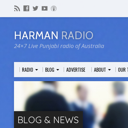
HARMAN
RADIO
24×7 Live Punjabi radio of Australia
RADIO
BLOG
ADVERTISE
ABOUT
OUR 
BLOG & NEWS