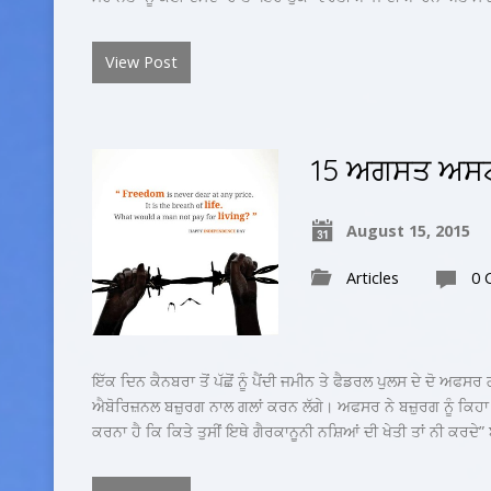
View Post
15 ਅਗਸਤ ਅਸਟ੍ਰੇ
August 15, 2015
Articles
0 
ਇੱਕ ਦਿਨ ਕੈਨਬਰਾ ਤੋਂ ਪੱਛੋਂ ਨੂੰ ਪੈਂਦੀ ਜਮੀਨ ਤੇ ਫੈਡਰਲ ਪੁਲਸ ਦੇ ਦੋ ਅਫਸ
ਐਬੋਰਿਜ਼ਨਲ ਬਜ਼ੁਰਗ ਨਾਲ ਗਲਾਂ ਕਰਨ ਲੱਗੇ। ਅਫਸਰ ਨੇ ਬਜ਼ੁਰਗ ਨੂੰ ਕਿਹਾ
ਕਰਨਾ ਹੈ ਕਿ ਕਿਤੇ ਤੁਸੀਂ ਇਥੇ ਗੈਰਕਾਨੂਨੀ ਨਸ਼ਿਆਂ ਦੀ ਖੇਤੀ ਤਾਂ ਨੀ ਕਰਦੇ