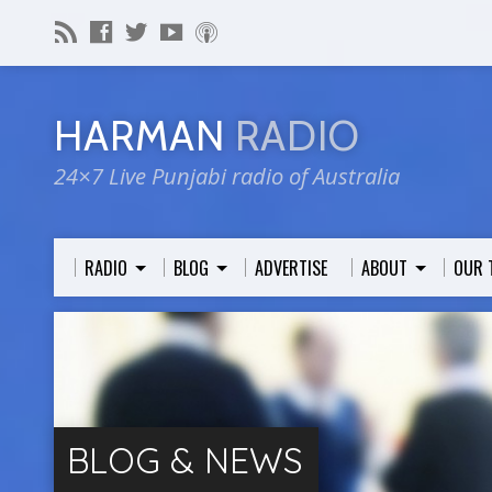
HARMAN
RADIO
24×7 Live Punjabi radio of Australia
RADIO
BLOG
ADVERTISE
ABOUT
OUR 
BLOG & NEWS