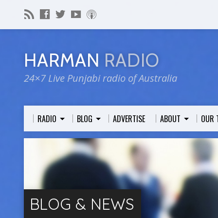
HARMAN
RADIO
24×7 Live Punjabi radio of Australia
RADIO
BLOG
ADVERTISE
ABOUT
OUR 
BLOG & NEWS