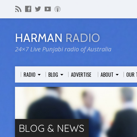
HARMAN
RADIO
24×7 Live Punjabi radio of Australia
RADIO
BLOG
ADVERTISE
ABOUT
OUR 
BLOG & NEWS